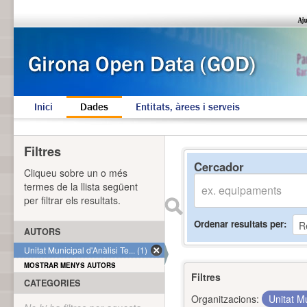
Inici
Dades
Entitats, àrees i serveis
Filtres
Cercador
Cliqueu sobre un o més
termes de la llista següent
per filtrar els resultats.
Ordenar resultats per
AUTORS
Unitat Municipal d'Anàlisi Te... (1)
MOSTRAR MENYS AUTORS
Filtres
CATEGORIES
Organitzacions:
Unitat Mu