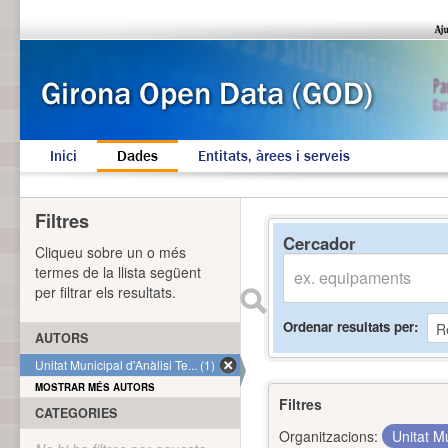
Inici
Dades
Entitats, àrees i serveis
Filtres
Cercador
Cliqueu sobre un o més
termes de la llista següent
per filtrar els resultats.
Ordenar resultats per
AUTORS
Unitat Municipal d'Anàlisi Te... (1)
MOSTRAR MÉS AUTORS
Filtres
CATEGORIES
Organitzacions:
Unitat Mu