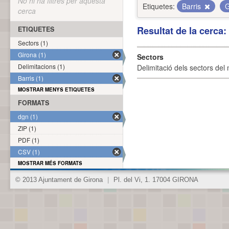
No hi ha filtres per aquesta
Etiquetes:
Barris
G
cerca
Resultat de la cerca
ETIQUETES
Sectors (1)
Girona (1)
Sectors
Delimitacions (1)
Delimitació dels sectors del 
Barris (1)
MOSTRAR MENYS ETIQUETES
FORMATS
dgn (1)
ZIP (1)
PDF (1)
CSV (1)
MOSTRAR MÉS FORMATS
© 2013 Ajuntament de Girona
|
Pl. del Vi, 1. 17004 GIRONA