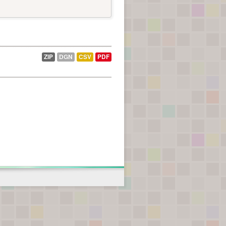
ZIP
DGN
CSV
PDF