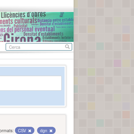
ormats:
CSV
dgn