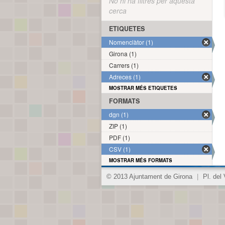
No hi ha filtres per aquesta
cerca
ETIQUETES
Nomenclàtor (1)
Girona (1)
Carrers (1)
Adreces (1)
MOSTRAR MÉS ETIQUETES
FORMATS
dgn (1)
ZIP (1)
PDF (1)
CSV (1)
MOSTRAR MÉS FORMATS
© 2013 Ajuntament de Girona
|
Pl. del