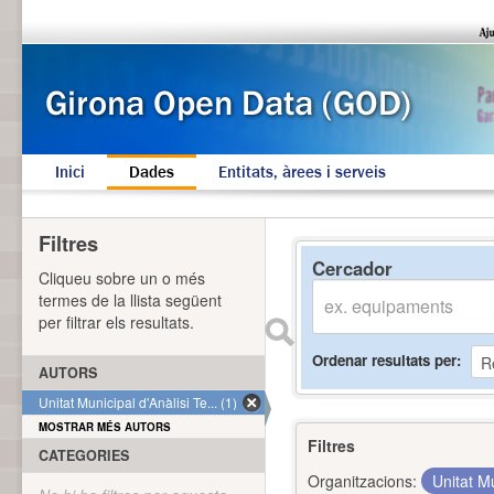
Inici
Dades
Entitats, àrees i serveis
Filtres
Cercador
Cliqueu sobre un o més
termes de la llista següent
per filtrar els resultats.
Ordenar resultats per
AUTORS
Unitat Municipal d'Anàlisi Te... (1)
MOSTRAR MÉS AUTORS
Filtres
CATEGORIES
Organitzacions:
Unitat Mu