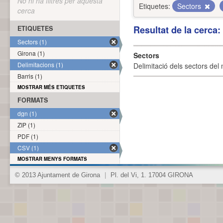
No hi ha filtres per aquesta
Etiquetes:
Sectors
cerca
Resultat de la cerca
ETIQUETES
Sectors (1)
Girona (1)
Sectors
Delimitacions (1)
Delimitació dels sectors del 
Barris (1)
MOSTRAR MÉS ETIQUETES
FORMATS
dgn (1)
ZIP (1)
PDF (1)
CSV (1)
MOSTRAR MENYS FORMATS
© 2013 Ajuntament de Girona
|
Pl. del Vi, 1. 17004 GIRONA