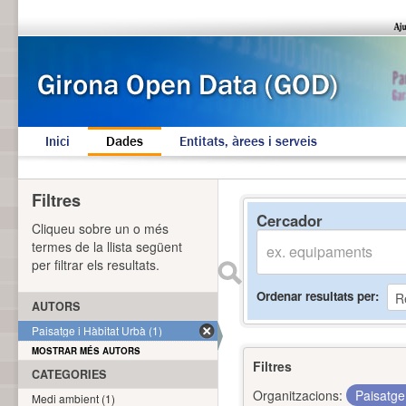
Inici
Dades
Entitats, àrees i serveis
Filtres
Cercador
Cliqueu sobre un o més
termes de la llista següent
per filtrar els resultats.
Ordenar resultats per
AUTORS
Paisatge i Hàbitat Urbà (1)
MOSTRAR MÉS AUTORS
Filtres
CATEGORIES
Organitzacions:
Paisatge
Medi ambient (1)