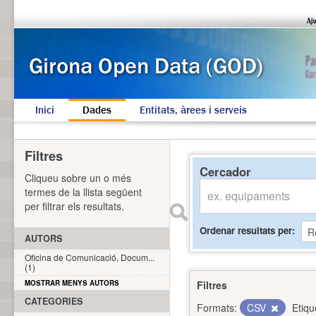
Inici
Dades
Entitats, àrees i serveis
Filtres
Cercador
Cliqueu sobre un o més
termes de la llista següent
per filtrar els resultats.
Ordenar resultats per
AUTORS
Oficina de Comunicació, Docum...
(1)
MOSTRAR MENYS AUTORS
Filtres
CATEGORIES
Formats:
CSV
Etiqu