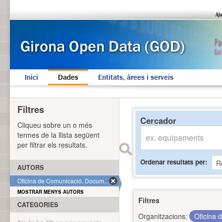
Inici
Dades
Entitats, àrees i serveis
Filtres
Cercador
Cliqueu sobre un o més
termes de la llista següent
per filtrar els resultats.
Ordenar resultats per
AUTORS
Oficina de Comunicació, Docum... (1)
MOSTRAR MENYS AUTORS
Filtres
CATEGORIES
Organitzacions:
Oficina 