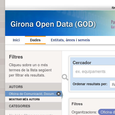
Inici
Dades
Entitats, àrees i serveis
Filtres
Cercador
Cliqueu sobre un o més
termes de la llista següent
per filtrar els resultats.
Ordenar resultats per
AUTORS
Oficina de Comunicació, Docum... (1)
MOSTRAR MÉS AUTORS
Filtres
CATEGORIES
Organitzacions:
Oficina 