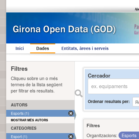
Inici
Dades
Entitats, àrees i serveis
Filtres
Cercador
Cliqueu sobre un o més
termes de la llista següent
per filtrar els resultats.
Ordenar resultats per
AUTORS
Esports (1)
MOSTRAR MÉS AUTORS
Filtres
CATEGORIES
Organitzacions:
Esports
Esport (1)