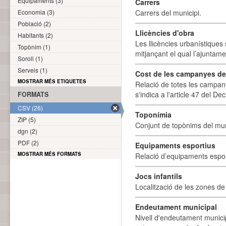
Equipaments (3)
Carrers
Economia (3)
Carrers del municipi.
Població (2)
Llicències d'obra
Habitants (2)
Les llicències urbanístiques 
Topònim (1)
mitjançant el qual l’ajuntame
Soroll (1)
Serveis (1)
Cost de les campanyes de p
MOSTRAR MÉS ETIQUETES
Relació de totes les campany
s'indica a l'article 47 del De
FORMATS
CSV (26)
Toponímia
ZIP (5)
Conjunt de topònims del mun
dgn (2)
PDF (2)
Equipaments esportius
MOSTRAR MÉS FORMATS
Relació d’equipaments esporti
Jocs infantils
Localització de les zones de j
Endeutament municipal
Nivell d'endeutament munici