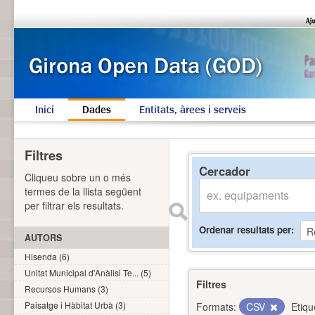
Inici
Dades
Entitats, àrees i serveis
Filtres
Cercador
Cliqueu sobre un o més
termes de la llista següent
per filtrar els resultats.
Ordenar resultats per
AUTORS
Hisenda (6)
Unitat Municipal d'Anàlisi Te... (5)
Filtres
Recursos Humans (3)
Paisatge i Hàbitat Urbà (3)
Formats:
CSV
Etiqu