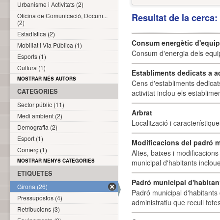
Urbanisme i Activitats (2)
Oficina de Comunicació, Docum...
Resultat de la cerca
(2)
Estadística (2)
Consum energètic d'equi
Mobiliat i Via Pública (1)
Consum d'energia dels equi
Esports (1)
Cultura (1)
Establiments dedicats a a
MOSTRAR MÉS AUTORS
Cens d'establiments dedicat
CATEGORIES
activitat inclou els establime
Sector públic (11)
Arbrat
Medi ambient (2)
Localització i característique
Demografia (2)
Esport (1)
Modificacions del padró m
Comerç (1)
Altes, baixes i modificacion
MOSTRAR MENYS CATEGORIES
municipal d'habitants incloue
ETIQUETES
Padró municipal d'habitan
Girona (26)
Padró municipal d'habitants 
Pressupostos (4)
administratiu que recull tote
Retribucions (3)