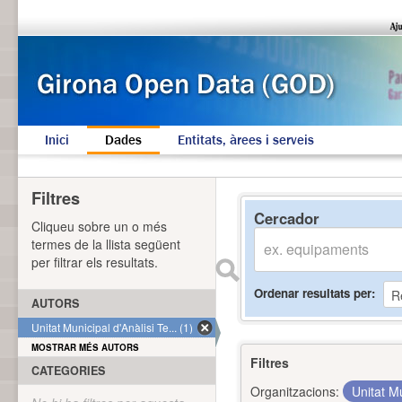
Inici
Dades
Entitats, àrees i serveis
Filtres
Cercador
Cliqueu sobre un o més
termes de la llista següent
per filtrar els resultats.
Ordenar resultats per
AUTORS
Unitat Municipal d'Anàlisi Te... (1)
MOSTRAR MÉS AUTORS
Filtres
CATEGORIES
Organitzacions:
Unitat Mu