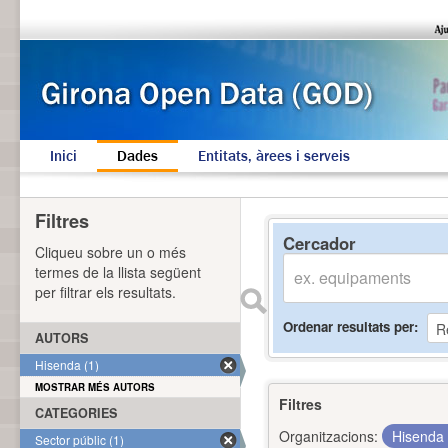
Inici
Dades
Entitats, àrees i serveis
Filtres
Cercador
Cliqueu sobre un o més
termes de la llista següent
per filtrar els resultats.
Ordenar resultats per
AUTORS
Hisenda (1)
MOSTRAR MÉS AUTORS
Filtres
CATEGORIES
Organitzacions:
Hisenda
Sector públic (1)