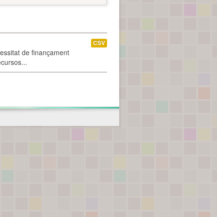
CSV
cessitat de finançament
ecursos...