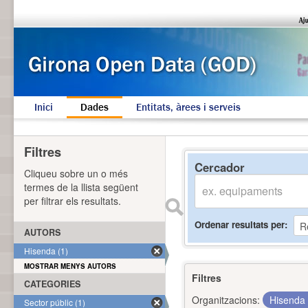
Inici
Dades
Entitats, àrees i serveis
Filtres
Cercador
Cliqueu sobre un o més
termes de la llista següent
per filtrar els resultats.
Ordenar resultats per
AUTORS
Hisenda (1)
MOSTRAR MENYS AUTORS
Filtres
CATEGORIES
Organitzacions:
Hisenda
Sector públic (1)