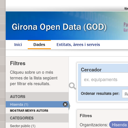
Inici
Dades
Entitats, àrees i serveis
Filtres
Cercador
Cliqueu sobre un o més
termes de la llista següent
per filtrar els resultats.
Ordenar resultats per
AUTORS
Hisenda (1)
MOSTRAR MENYS AUTORS
Filtres
CATEGORIES
Organitzacions:
Hisenda
Sector públic (1)