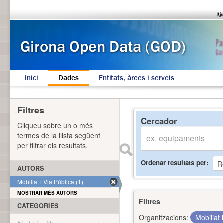
Inici
Dades
Entitats, àrees i serveis
Filtres
Cercador
Cliqueu sobre un o més
termes de la llista següent
per filtrar els resultats.
Ordenar resultats per
AUTORS
Mobiliat i Via Pública (1)
MOSTRAR MÉS AUTORS
Filtres
CATEGORIES
Organitzacions:
Mobiliat 