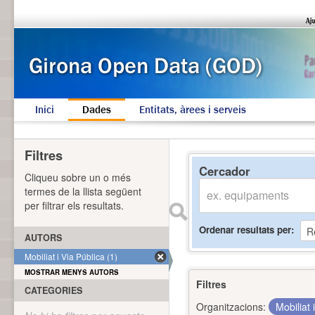
Inici
Dades
Entitats, àrees i serveis
Filtres
Cercador
Cliqueu sobre un o més
termes de la llista següent
per filtrar els resultats.
Ordenar resultats per
AUTORS
Mobiliat i Via Pública (1)
MOSTRAR MENYS AUTORS
Filtres
CATEGORIES
Organitzacions:
Mobiliat 