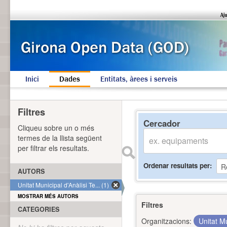
Inici
Dades
Entitats, àrees i serveis
Filtres
Cercador
Cliqueu sobre un o més
termes de la llista següent
per filtrar els resultats.
Ordenar resultats per
AUTORS
Unitat Municipal d'Anàlisi Te... (1)
MOSTRAR MÉS AUTORS
Filtres
CATEGORIES
Organitzacions:
Unitat Mu