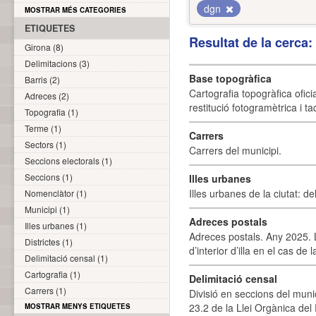
dgn
MOSTRAR MÉS CATEGORIES
ETIQUETES
Resultat de la cerca
Girona (8)
Delimitacions (3)
Base topogràfica
Barris (2)
Cartografia topogràfica ofic
Adreces (2)
restitució fotogramètrica i ta
Topografia (1)
Terme (1)
Carrers
Sectors (1)
Carrers del municipi.
Seccions electorals (1)
Seccions (1)
Illes urbanes
Illes urbanes de la ciutat: de
Nomenclàtor (1)
Municipi (1)
Adreces postals
Illes urbanes (1)
Adreces postals. Any 2025. L
Districtes (1)
d’interior d’illa en el cas de
Delimitació censal (1)
Cartografia (1)
Delimitació censal
Carrers (1)
Divisió en seccions del muni
23.2 de la Llei Orgànica del
MOSTRAR MENYS ETIQUETES