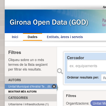
Inici
Dades
Entitats, àrees i serveis
Filtres
Cercador
Cliqueu sobre un o més
termes de la llista següent
per filtrar els resultats.
Ordenar resultats per
AUTORS
Unitat Municipal d'Anàlisi Te... (8)
MOSTRAR MÉS AUTORS
Filtres
CATEGORIES
Organitzacions:
Unitat Mu
Urbanisme i infraestructures (1)