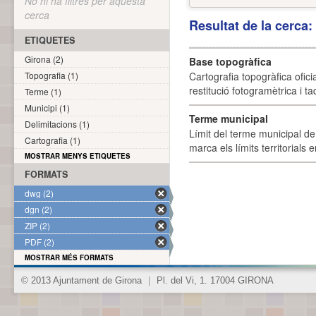
No hi ha filtres per aquesta
cerca
Resultat de la cerca
ETIQUETES
Girona (2)
Base topogràfica
Topografia (1)
Cartografia topogràfica ofic
restitució fotogramètrica i ta
Terme (1)
Municipi (1)
Terme municipal
Delimitacions (1)
Límit del terme municipal de 
Cartografia (1)
marca els límits territorials
MOSTRAR MENYS ETIQUETES
FORMATS
dwg (2)
dgn (2)
ZIP (2)
PDF (2)
MOSTRAR MÉS FORMATS
© 2013 Ajuntament de Girona
|
Pl. del Vi, 1. 17004 GIRONA