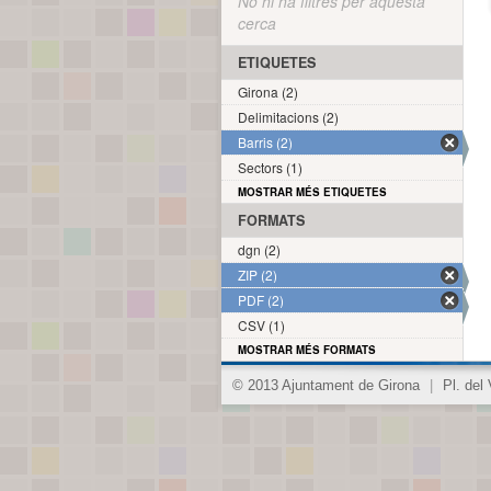
No hi ha filtres per aquesta
cerca
ETIQUETES
Girona (2)
Delimitacions (2)
Barris (2)
Sectors (1)
MOSTRAR MÉS ETIQUETES
FORMATS
dgn (2)
ZIP (2)
PDF (2)
CSV (1)
MOSTRAR MÉS FORMATS
© 2013 Ajuntament de Girona
|
Pl. del