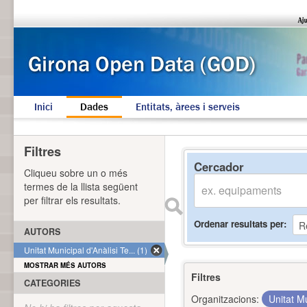
Inici
Dades
Entitats, àrees i serveis
Filtres
Cercador
Cliqueu sobre un o més
termes de la llista següent
per filtrar els resultats.
Ordenar resultats per
AUTORS
Unitat Municipal d'Anàlisi Te... (1)
MOSTRAR MÉS AUTORS
Filtres
CATEGORIES
Organitzacions:
Unitat Mu