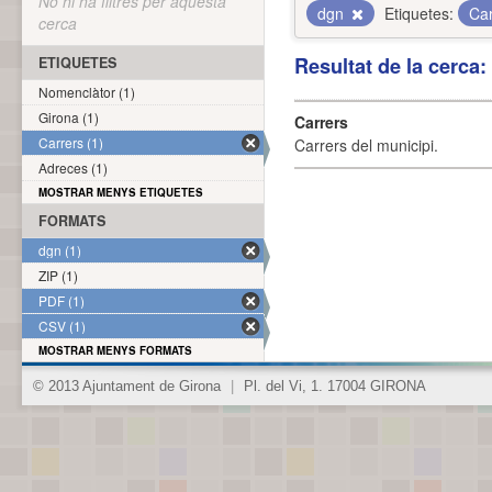
No hi ha filtres per aquesta
dgn
Etiquetes:
Ca
cerca
Resultat de la cerca
ETIQUETES
Nomenclàtor (1)
Girona (1)
Carrers
Carrers (1)
Carrers del municipi.
Adreces (1)
MOSTRAR MENYS ETIQUETES
FORMATS
dgn (1)
ZIP (1)
PDF (1)
CSV (1)
MOSTRAR MENYS FORMATS
© 2013 Ajuntament de Girona
|
Pl. del Vi, 1. 17004 GIRONA