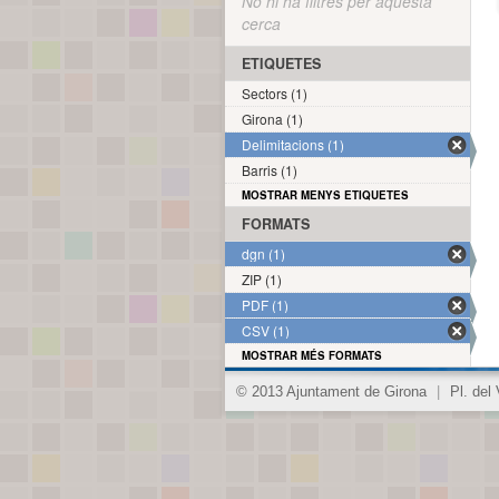
No hi ha filtres per aquesta
cerca
ETIQUETES
Sectors (1)
Girona (1)
Delimitacions (1)
Barris (1)
MOSTRAR MENYS ETIQUETES
FORMATS
dgn (1)
ZIP (1)
PDF (1)
CSV (1)
MOSTRAR MÉS FORMATS
© 2013 Ajuntament de Girona
|
Pl. del