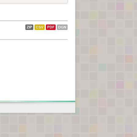
ZIP
CSV
PDF
DGN