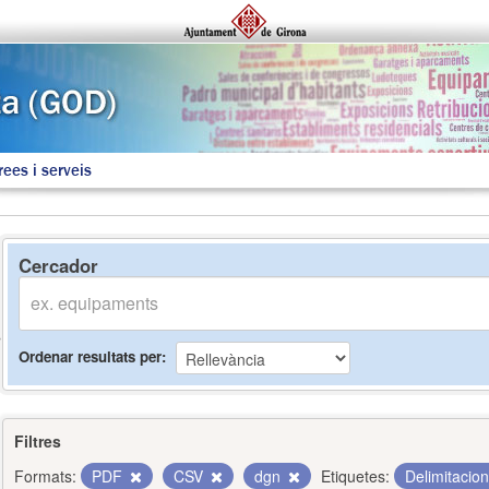
rees i serveis
Cercador
Ordenar resultats per
Filtres
Formats:
PDF
CSV
dgn
Etiquetes:
Delimitacio