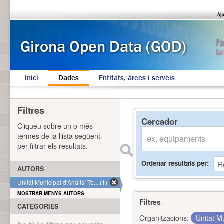
Inici
Dades
Entitats, àrees i serveis
Filtres
Cercador
Cliqueu sobre un o més
termes de la llista següent
per filtrar els resultats.
Ordenar resultats per
AUTORS
Unitat Municipal d'Anàlisi Te... (1)
MOSTRAR MENYS AUTORS
Filtres
CATEGORIES
Organitzacions:
Unitat Mu