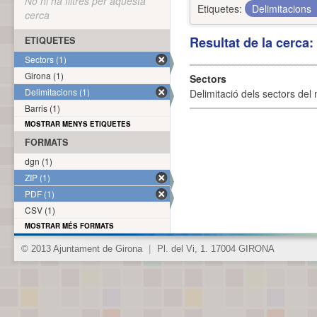
No hi ha filtres per aquesta
Etiquetes:
Delimitacions
cerca
Resultat de la cerca
ETIQUETES
Sectors (1)
Girona (1)
Sectors
Delimitacions (1)
Delimitació dels sectors del 
Barris (1)
MOSTRAR MENYS ETIQUETES
FORMATS
dgn (1)
ZIP (1)
PDF (1)
CSV (1)
MOSTRAR MÉS FORMATS
© 2013 Ajuntament de Girona
|
Pl. del Vi, 1. 17004 GIRONA