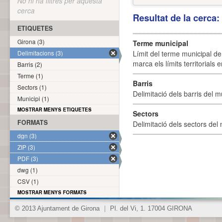
No hi ha filtres per aquesta
cerca
Resultat de la cerca
ETIQUETES
Girona (3)
Terme municipal
Delimitacions (3)
Límit del terme municipal de 
marca els límits territorials
Barris (2)
Terme (1)
Barris
Sectors (1)
Delimitació dels barris del mu
Municipi (1)
MOSTRAR MENYS ETIQUETES
Sectors
FORMATS
Delimitació dels sectors del 
dgn (3)
ZIP (3)
PDF (3)
dwg (1)
CSV (1)
MOSTRAR MENYS FORMATS
© 2013 Ajuntament de Girona
|
Pl. del Vi, 1. 17004 GIRONA