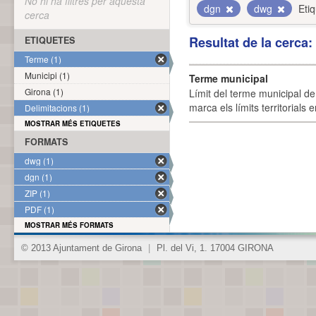
No hi ha filtres per aquesta
dgn
dwg
Eti
cerca
Resultat de la cerca
ETIQUETES
Terme (1)
Municipi (1)
Terme municipal
Girona (1)
Límit del terme municipal de 
marca els límits territorials
Delimitacions (1)
MOSTRAR MÉS ETIQUETES
FORMATS
dwg (1)
dgn (1)
ZIP (1)
PDF (1)
MOSTRAR MÉS FORMATS
© 2013 Ajuntament de Girona
|
Pl. del Vi, 1. 17004 GIRONA