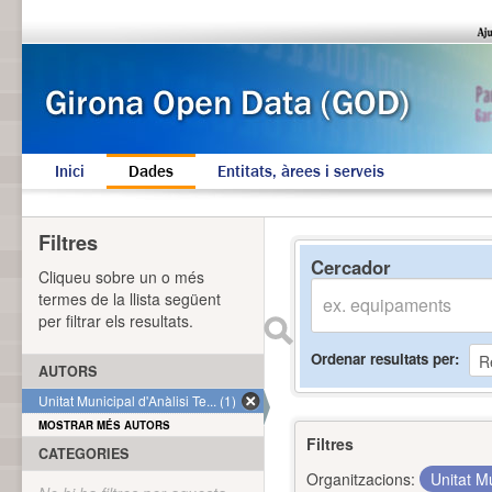
Inici
Dades
Entitats, àrees i serveis
Filtres
Cercador
Cliqueu sobre un o més
termes de la llista següent
per filtrar els resultats.
Ordenar resultats per
AUTORS
Unitat Municipal d'Anàlisi Te... (1)
MOSTRAR MÉS AUTORS
Filtres
CATEGORIES
Organitzacions:
Unitat Mu