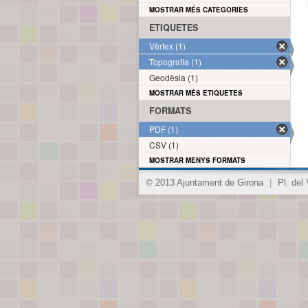
MOSTRAR MÉS CATEGORIES
ETIQUETES
Vèrtex (1)
Topografia (1)
Geodèsia (1)
MOSTRAR MÉS ETIQUETES
FORMATS
PDF (1)
CSV (1)
MOSTRAR MENYS FORMATS
© 2013 Ajuntament de Girona
|
Pl. del