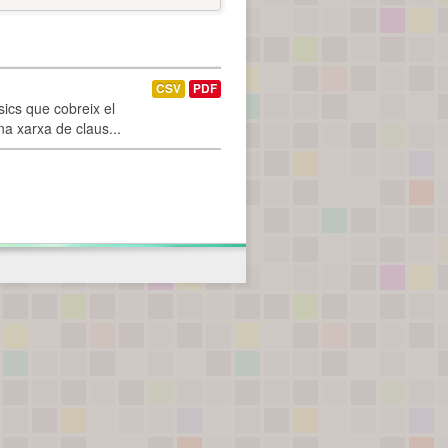
CSV
PDF
ics que cobreix el
na xarxa de claus...