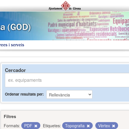
rees i serveis
Cercador
Ordenar resultats per
Filtres
Formats:
PDF
Etiquetes:
Topografia
Vèrtex