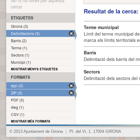
No hi ha filtres per aquesta
cerca
Resultat de la cerca
ETIQUETES
Girona (3)
Terme municipal
Delimitacions (3)
Límit del terme municipal de 
marca els límits territorials
Barris (2)
Terme (1)
Barris
Sectors (1)
Delimitació dels barris del mu
Municipi (1)
MOSTRAR MENYS ETIQUETES
Sectors
FORMATS
Delimitació dels sectors del 
dgn (3)
ZIP (3)
PDF (3)
dwg (1)
CSV (1)
MOSTRAR MÉS FORMATS
© 2013 Ajuntament de Girona
|
Pl. del Vi, 1. 17004 GIRONA