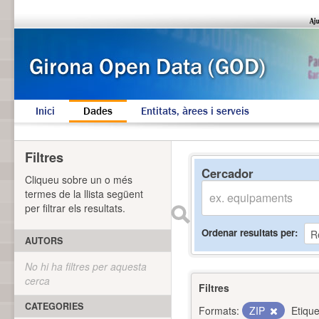
Inici
Dades
Entitats, àrees i serveis
Filtres
Cercador
Cliqueu sobre un o més
termes de la llista següent
per filtrar els resultats.
Ordenar resultats per
AUTORS
No hi ha filtres per aquesta
cerca
Filtres
CATEGORIES
Formats:
ZIP
Etique