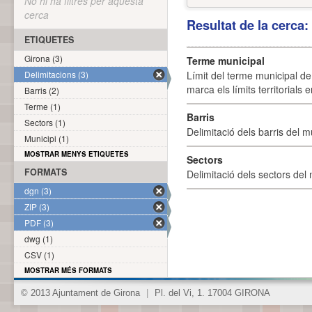
No hi ha filtres per aquesta
cerca
Resultat de la cerca
ETIQUETES
Girona (3)
Terme municipal
Delimitacions (3)
Límit del terme municipal de 
marca els límits territorials
Barris (2)
Terme (1)
Barris
Sectors (1)
Delimitació dels barris del mu
Municipi (1)
MOSTRAR MENYS ETIQUETES
Sectors
FORMATS
Delimitació dels sectors del 
dgn (3)
ZIP (3)
PDF (3)
dwg (1)
CSV (1)
MOSTRAR MÉS FORMATS
© 2013 Ajuntament de Girona
|
Pl. del Vi, 1. 17004 GIRONA