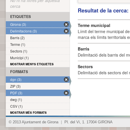
No hi ha filtres per aquesta
cerca
Resultat de la cerca
ETIQUETES
Girona (3)
Terme municipal
Delimitacions (3)
Límit del terme municipal de 
marca els límits territorials
Barris (2)
Terme (1)
Barris
Sectors (1)
Delimitació dels barris del mu
Municipi (1)
MOSTRAR MENYS ETIQUETES
Sectors
FORMATS
Delimitació dels sectors del 
dgn (3)
ZIP (3)
PDF (3)
dwg (1)
CSV (1)
MOSTRAR MÉS FORMATS
© 2013 Ajuntament de Girona
|
Pl. del Vi, 1. 17004 GIRONA