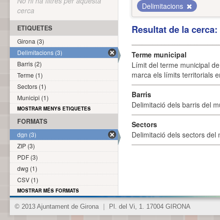
No hi ha filtres per aquesta
Delimitacions
cerca
Resultat de la cerca
ETIQUETES
Girona (3)
Delimitacions (3)
Terme municipal
Barris (2)
Límit del terme municipal de 
marca els límits territorials
Terme (1)
Sectors (1)
Barris
Municipi (1)
Delimitació dels barris del mu
MOSTRAR MENYS ETIQUETES
FORMATS
Sectors
Delimitació dels sectors del 
dgn (3)
ZIP (3)
PDF (3)
dwg (1)
CSV (1)
MOSTRAR MÉS FORMATS
© 2013 Ajuntament de Girona
|
Pl. del Vi, 1. 17004 GIRONA