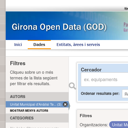
Inici
Dades
Entitats, àrees i serveis
Filtres
Cercador
Cliqueu sobre un o més
termes de la llista següent
per filtrar els resultats.
Ordenar resultats per
AUTORS
Unitat Municipal d'Anàlisi Te... (3)
MOSTRAR MENYS AUTORS
Filtres
CATEGORIES
Organitzacions:
Unitat Mu