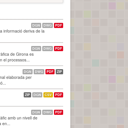
DGN
DWG
PDF
La informació deriva de la
DGN
DWG
PDF
ràfica de Girona es
n el processos...
DGN
DWG
PDF
ZIP
onal elaborada per
ó...
ZIP
DGN
CSV
PDF
DGN
DWG
PDF
àfic amb un nivell de
a en...