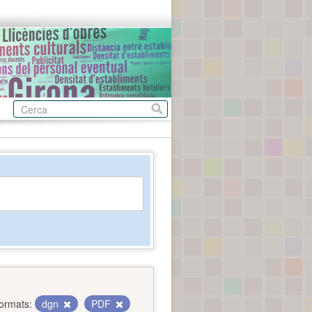
ormats:
dgn
PDF