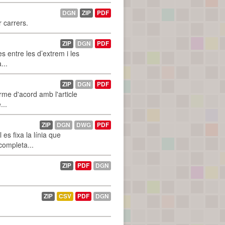
DGN
ZIP
PDF
r carrers.
ZIP
DGN
PDF
 entre les d’extrem i les
...
ZIP
DGN
PDF
rme d'acord amb l'article
...
ZIP
DGN
DWG
PDF
es fixa la línia que
 completa...
ZIP
PDF
DGN
ZIP
CSV
PDF
DGN