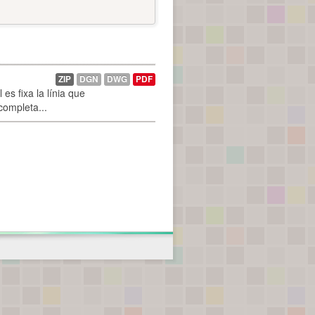
ZIP
DGN
DWG
PDF
es fixa la línia que
 completa...