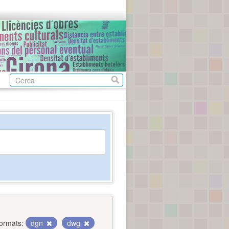
ormats:
dgn
dwg