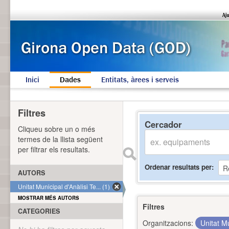
Inici
Dades
Entitats, àrees i serveis
Filtres
Cercador
Cliqueu sobre un o més
termes de la llista següent
per filtrar els resultats.
Ordenar resultats per
AUTORS
Unitat Municipal d'Anàlisi Te... (1)
MOSTRAR MÉS AUTORS
Filtres
CATEGORIES
Organitzacions:
Unitat Mu