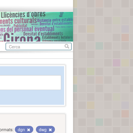
ormats:
dgn
dwg