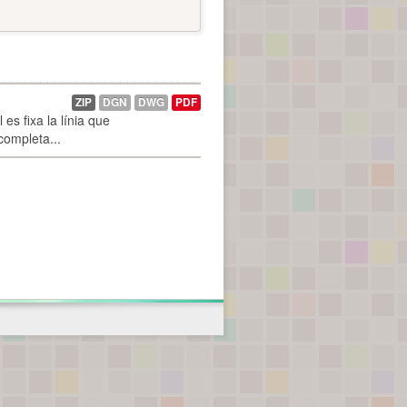
ZIP
DGN
DWG
PDF
es fixa la línia que
 completa...