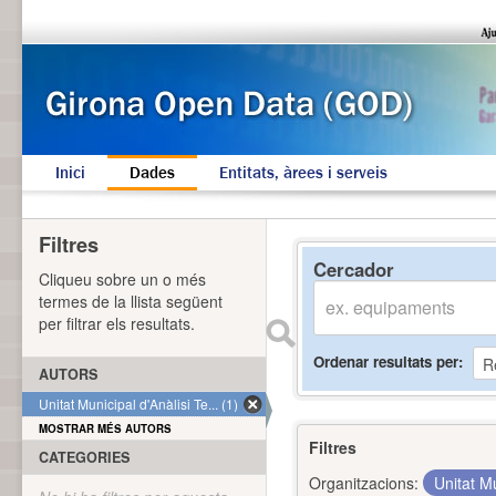
Inici
Dades
Entitats, àrees i serveis
Filtres
Cercador
Cliqueu sobre un o més
termes de la llista següent
per filtrar els resultats.
Ordenar resultats per
AUTORS
Unitat Municipal d'Anàlisi Te... (1)
MOSTRAR MÉS AUTORS
Filtres
CATEGORIES
Organitzacions:
Unitat Mu