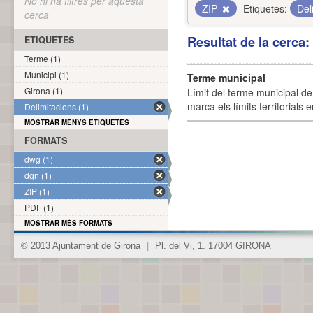
No hi ha filtres per aquesta
ZIP
Etiquetes:
Del
cerca
Resultat de la cerca
ETIQUETES
Terme (1)
Municipi (1)
Terme municipal
Girona (1)
Límit del terme municipal de 
marca els límits territorials
Delimitacions (1)
MOSTRAR MENYS ETIQUETES
FORMATS
dwg (1)
dgn (1)
ZIP (1)
PDF (1)
MOSTRAR MÉS FORMATS
© 2013 Ajuntament de Girona
|
Pl. del Vi, 1. 17004 GIRONA