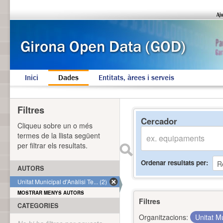
Inici
Dades
Entitats, àrees i serveis
Filtres
Cercador
Cliqueu sobre un o més
termes de la llista següent
per filtrar els resultats.
Ordenar resultats per
AUTORS
Unitat Municipal d'Anàlisi Te... (2)
MOSTRAR MENYS AUTORS
Filtres
CATEGORIES
Organitzacions:
Unitat Mu