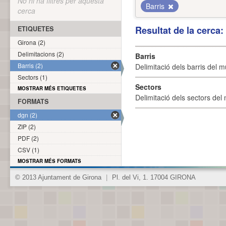
No hi ha filtres per aquesta
Barris
cerca
Resultat de la cerca
ETIQUETES
Girona (2)
Delimitacions (2)
Barris
Barris (2)
Delimitació dels barris del mu
Sectors (1)
Sectors
MOSTRAR MÉS ETIQUETES
Delimitació dels sectors del 
FORMATS
dgn (2)
ZIP (2)
PDF (2)
CSV (1)
MOSTRAR MÉS FORMATS
© 2013 Ajuntament de Girona
|
Pl. del Vi, 1. 17004 GIRONA