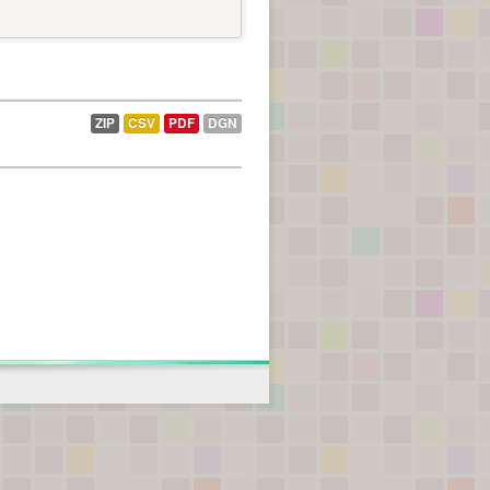
ZIP
CSV
PDF
DGN