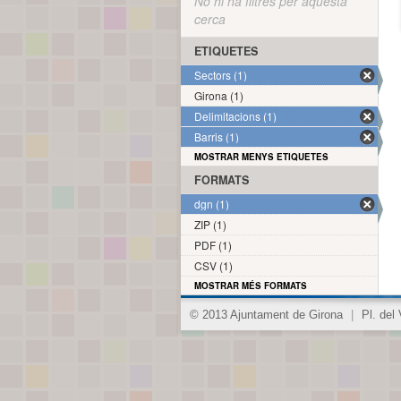
No hi ha filtres per aquesta
cerca
ETIQUETES
Sectors (1)
Girona (1)
Delimitacions (1)
Barris (1)
MOSTRAR MENYS ETIQUETES
FORMATS
dgn (1)
ZIP (1)
PDF (1)
CSV (1)
MOSTRAR MÉS FORMATS
© 2013 Ajuntament de Girona
|
Pl. del