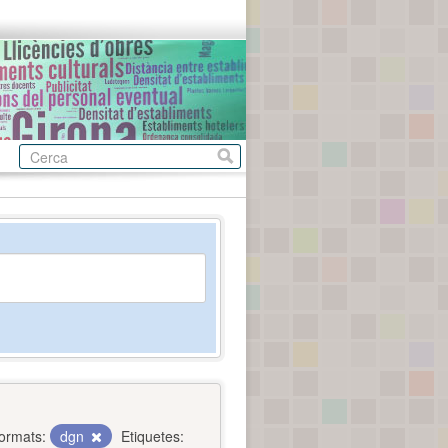
ormats:
dgn
Etiquetes: