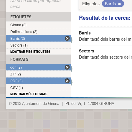
No hi ha filtres per aquesta
Etiquetes:
Barris
cerca
Resultat de la cerca
ETIQUETES
Girona (2)
Delimitacions (2)
Barris
Barris (2)
Delimitació dels barris del mu
Sectors (1)
Sectors
MOSTRAR MÉS ETIQUETES
Delimitació dels sectors del 
FORMATS
dgn (2)
ZIP (2)
PDF (2)
CSV (1)
MOSTRAR MÉS FORMATS
© 2013 Ajuntament de Girona
|
Pl. del Vi, 1. 17004 GIRONA