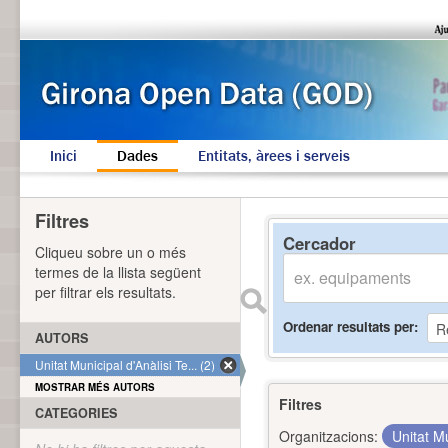
Inici
Dades
Entitats, àrees i serveis
Filtres
Cercador
Cliqueu sobre un o més
termes de la llista següent
per filtrar els resultats.
Ordenar resultats per
AUTORS
Unitat Municipal d'Anàlisi Te... (2)
MOSTRAR MÉS AUTORS
Filtres
CATEGORIES
Organitzacions:
Unitat Mu