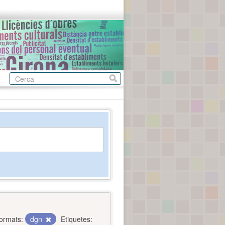
ormats:
dgn
Etiquetes: