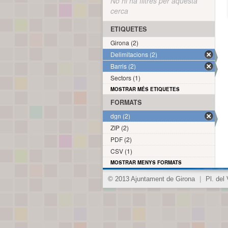
No hi ha filtres per aquesta
cerca
ETIQUETES
Girona (2)
Delimitacions (2)
Barris (2)
Sectors (1)
MOSTRAR MÉS ETIQUETES
FORMATS
dgn (2)
ZIP (2)
PDF (2)
CSV (1)
MOSTRAR MENYS FORMATS
© 2013 Ajuntament de Girona
|
Pl. del