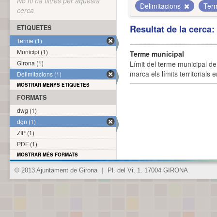
No hi ha filtres per aquesta
Delimitacions
Ter
cerca
Resultat de la cerca
ETIQUETES
Terme (1)
Municipi (1)
Terme municipal
Girona (1)
Límit del terme municipal de 
marca els límits territorials
Delimitacions (1)
MOSTRAR MENYS ETIQUETES
FORMATS
dwg (1)
dgn (1)
ZIP (1)
PDF (1)
MOSTRAR MÉS FORMATS
© 2013 Ajuntament de Girona
|
Pl. del Vi, 1. 17004 GIRONA