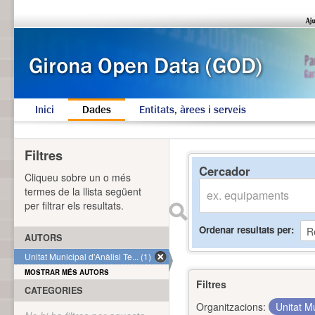
Inici
Dades
Entitats, àrees i serveis
Filtres
Cercador
Cliqueu sobre un o més
termes de la llista següent
per filtrar els resultats.
Ordenar resultats per
AUTORS
Unitat Municipal d'Anàlisi Te... (1)
MOSTRAR MÉS AUTORS
Filtres
CATEGORIES
Organitzacions:
Unitat Mu