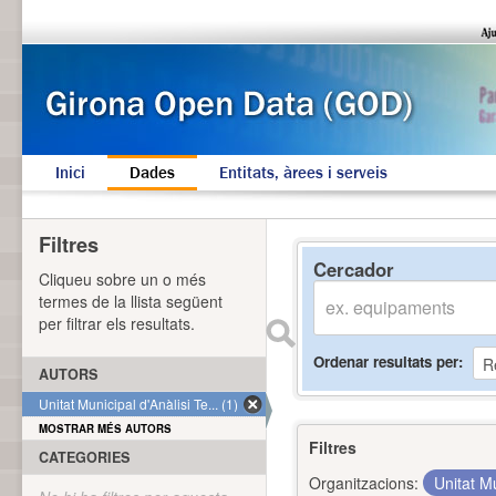
Inici
Dades
Entitats, àrees i serveis
Filtres
Cercador
Cliqueu sobre un o més
termes de la llista següent
per filtrar els resultats.
Ordenar resultats per
AUTORS
Unitat Municipal d'Anàlisi Te... (1)
MOSTRAR MÉS AUTORS
Filtres
CATEGORIES
Organitzacions:
Unitat Mu