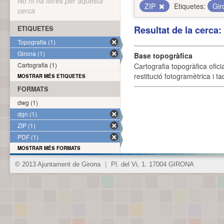
No hi ha filtres per aquesta
ZIP
Etiquetes:
Gi
cerca
Resultat de la cerca
ETIQUETES
Topografia (1)
Girona (1)
Base topogràfica
Cartografia (1)
Cartografia topogràfica ofic
restitució fotogramètrica i ta
MOSTRAR MÉS ETIQUETES
FORMATS
dwg (1)
dgn (1)
ZIP (1)
PDF (1)
MOSTRAR MÉS FORMATS
© 2013 Ajuntament de Girona
|
Pl. del Vi, 1. 17004 GIRONA