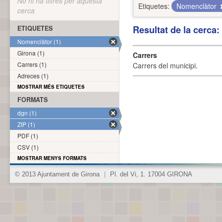
No hi ha filtres per aquesta
Etiquetes:
Nomenclàtor
cerca
Resultat de la cerca
ETIQUETES
Nomenclàtor (1)
Girona (1)
Carrers
Carrers (1)
Carrers del municipi.
Adreces (1)
MOSTRAR MÉS ETIQUETES
FORMATS
dgn (1)
ZIP (1)
PDF (1)
CSV (1)
MOSTRAR MENYS FORMATS
© 2013 Ajuntament de Girona
|
Pl. del Vi, 1. 17004 GIRONA