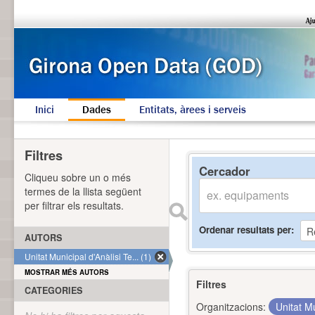
Inici
Dades
Entitats, àrees i serveis
Filtres
Cercador
Cliqueu sobre un o més
termes de la llista següent
per filtrar els resultats.
Ordenar resultats per
AUTORS
Unitat Municipal d'Anàlisi Te... (1)
MOSTRAR MÉS AUTORS
Filtres
CATEGORIES
Organitzacions:
Unitat Mu