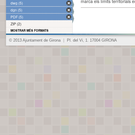
marca els límits territorials
dwg (5)
dgn (5)
PDF (5)
ZIP (2)
MOSTRAR MÉS FORMATS
© 2013 Ajuntament de Girona
|
Pl. del Vi, 1. 17004 GIRONA