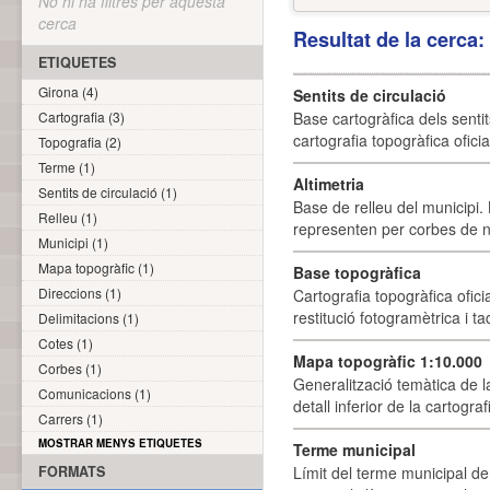
No hi ha filtres per aquesta
cerca
Resultat de la cerca
ETIQUETES
Girona (4)
Sentits de circulació
Cartografia (3)
Base cartogràfica dels sentit
cartografia topogràfica ofici
Topografia (2)
Terme (1)
Altimetria
Sentits de circulació (1)
Base de relleu del municipi.
Relleu (1)
representen per corbes de ni
Municipi (1)
Mapa topogràfic (1)
Base topogràfica
Direccions (1)
Cartografia topogràfica ofic
restitució fotogramètrica i ta
Delimitacions (1)
Cotes (1)
Mapa topogràfic 1:10.000
Corbes (1)
Generalització temàtica de l
Comunicacions (1)
detall inferior de la cartogra
Carrers (1)
MOSTRAR MENYS ETIQUETES
Terme municipal
FORMATS
Límit del terme municipal de 