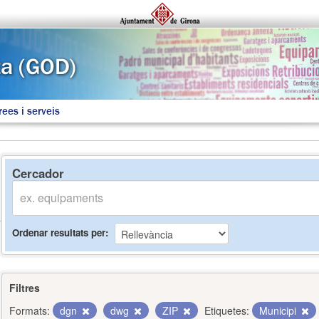
rees i serveis
Cercador
Ordenar resultats per
Filtres
Formats:
dgn
dwg
ZIP
Etiquetes:
Municipi