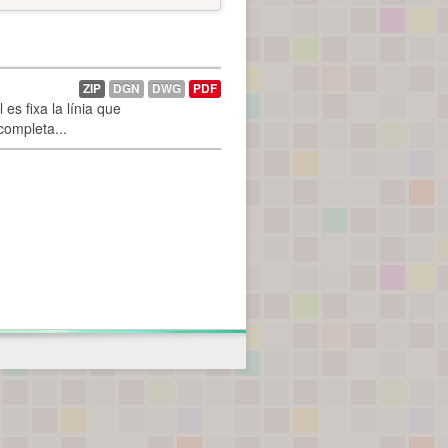
ZIP
DGN
DWG
PDF
es fixa la línia que
 completa...