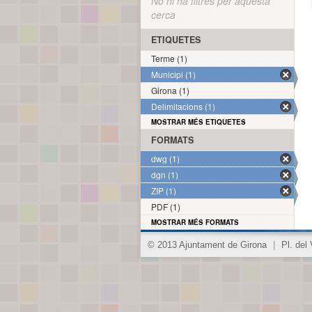
No hi ha filtres per aquesta
cerca
ETIQUETES
Terme (1)
Municipi (1)
Girona (1)
Delimitacions (1)
MOSTRAR MÉS ETIQUETES
FORMATS
dwg (1)
dgn (1)
ZIP (1)
PDF (1)
MOSTRAR MÉS FORMATS
© 2013 Ajuntament de Girona
|
Pl. del