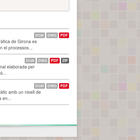
DGN
DWG
PDF
ràfica de Girona es
n el processos...
DGN
DWG
PDF
ZIP
onal elaborada per
ó...
DGN
DWG
PDF
àfic amb un nivell de
a en...