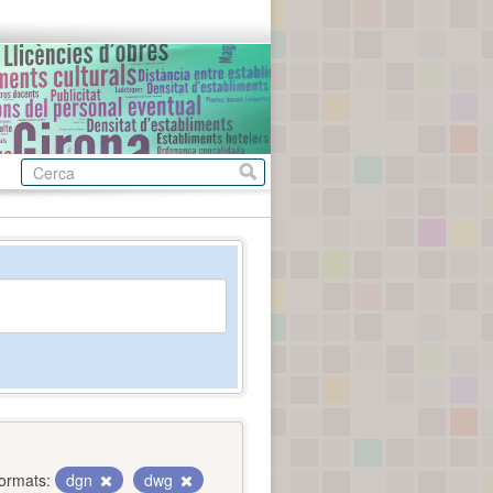
ormats:
dgn
dwg