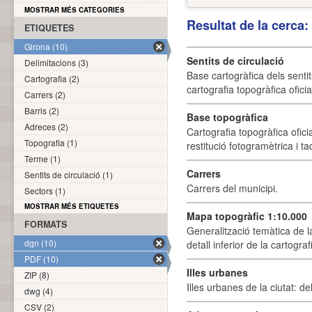
MOSTRAR MÉS CATEGORIES
Resultat de la cerca
ETIQUETES
Girona (10)
Sentits de circulació
Delimitacions (3)
Base cartogràfica dels sentit
Cartografia (2)
cartografia topogràfica ofici
Carrers (2)
Barris (2)
Base topogràfica
Adreces (2)
Cartografia topogràfica ofic
Topografia (1)
restitució fotogramètrica i ta
Terme (1)
Carrers
Sentits de circulació (1)
Carrers del municipi.
Sectors (1)
MOSTRAR MÉS ETIQUETES
Mapa topogràfic 1:10.000
FORMATS
Generalització temàtica de l
dgn (10)
detall inferior de la cartogra
PDF (10)
Illes urbanes
ZIP (8)
Illes urbanes de la ciutat: de
dwg (4)
CSV (2)