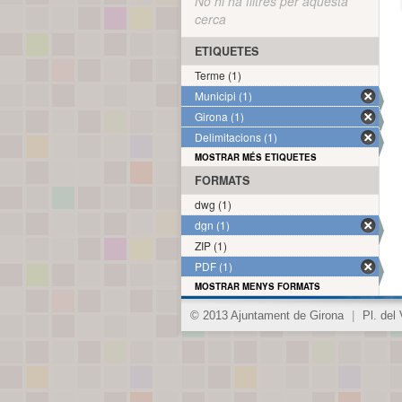
No hi ha filtres per aquesta
cerca
ETIQUETES
Terme (1)
Municipi (1)
Girona (1)
Delimitacions (1)
MOSTRAR MÉS ETIQUETES
FORMATS
dwg (1)
dgn (1)
ZIP (1)
PDF (1)
MOSTRAR MENYS FORMATS
© 2013 Ajuntament de Girona
|
Pl. del