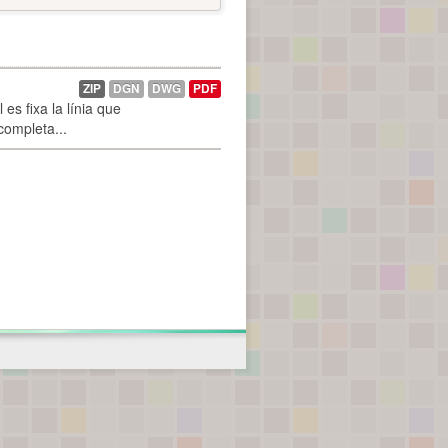
ZIP
DGN
DWG
PDF
es fixa la línia que
 completa...