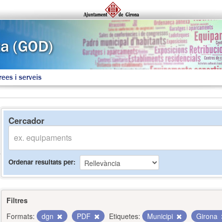
rees i serveis
Cercador
Ordenar resultats per
Filtres
Formats:
dgn
PDF
Etiquetes:
Municipi
Girona