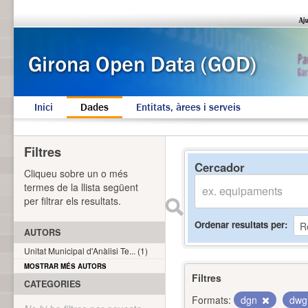
Inici
Dades
Entitats, àrees i serveis
Filtres
Cercador
Cliqueu sobre un o més
termes de la llista següent
per filtrar els resultats.
Ordenar resultats per
AUTORS
Unitat Municipal d'Anàlisi Te... (1)
MOSTRAR MÉS AUTORS
Filtres
CATEGORIES
Formats:
dgn
dw